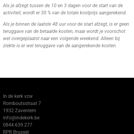
Als je afzegt tussen de 10 en 3 dagen voor de start van de
activiteit, wordt er 30 % van de totale kostprijs aangerekend.
Als je binnen de laatste 48 uur voor de start afzegt, is er geen
teruggave van de betaalde kosten, maar wordt je voorschot
wel overgeplaatst naar een volgende weekend. Alleen bij
ziekte is er wel teruggave van de aangerekende kosten.
In de kerk vzw
Romboutsstraat 7
1932 Zaventem
info@indekerk.be
0844.639.277
RPR Brussel