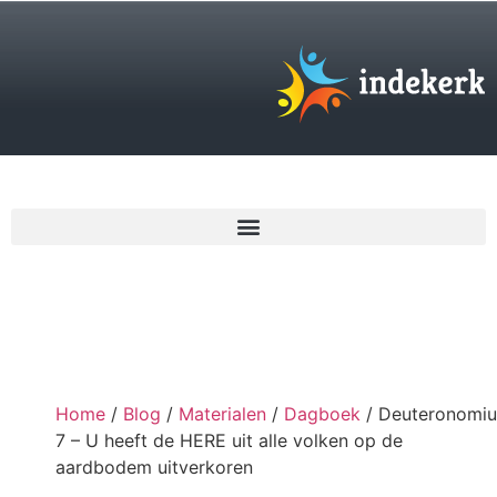
€
0,00
Home
/
Blog
/
Materialen
/
Dagboek
/ Deuteronomi
7 – U heeft de HERE uit alle volken op de
aardbodem uitverkoren