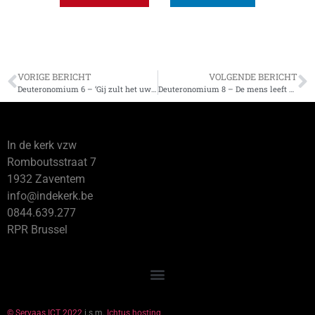
VORIGE BERICHT
VOLGENDE BERICHT
Deuteronomium 6 – ‘Gij zult het uw kinderen inprenten en daarover spreken’
Deuteronomium 8 – De mens leeft niet van brood alleen
In de kerk vzw
Romboutsstraat 7
1932 Zaventem
info@indekerk.be
0844.639.277
RPR Brussel
© Servaas ICT 2022
i.s.m.
Ichtus hosting