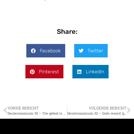
Share:
Facebook
Twitter
Pinterest
LinkedIn
VORIGE BERICHT
VOLGENDE BERICHT
Deuteronomium 30 – ‘Uw gebod is onbegrensd’
Deuteronomium 32 – Gods woord ‘geeft licht aan de eenvoudigen’