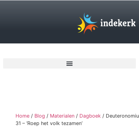
€
0,00
Home
/
Blog
/
Materialen
/
Dagboek
/ Deuteronomi
31 – ‘Roep het volk tezamen’