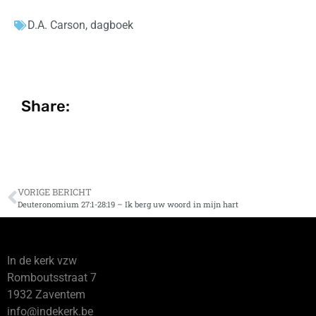
D.A. Carson
,
dagboek
Share:
VORIGE BERICHT
Deuteronomium 27:1-28:19 – Ik berg uw woord in mijn hart
In de kerk vzw
Romboutsstraat 7
1932 Zaventem
info@indekerk.be