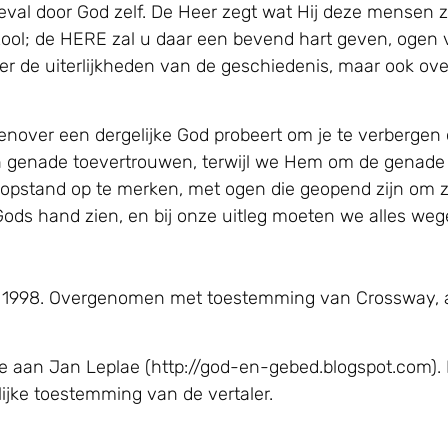
eval door God zelf. De Heer zegt wat Hij deze mensen za
ool; de HERE zal u daar een bevend hart geven, ogen 
ver de uiterlijkheden van de geschiedenis, maar ook ov
enover een dergelijke God probeert om je te verbergen o
jn genade toevertrouwen, terwijl we Hem om de genade 
 opstand op te merken, met ogen die geopend zijn om 
Gods hand zien, en bij onze uitleg moeten we alles we
, © 1998. Overgenomen met toestemming van Crossway, 
e aan Jan Leplae (http://god-en-gebed.blogspot.com). 
jke toestemming van de vertaler.