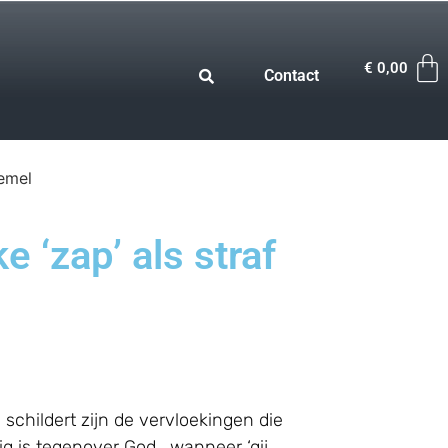
€
0,00
Contact
hemel
‘zap’ als straf
childert zijn de vervloekingen die
g is tegenover God, wanneer ‘gij