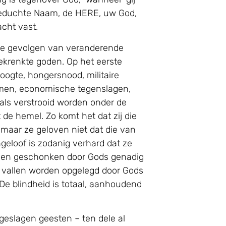
e, geduchte Naam, de HERE, uw God,
acht vast.
ige gevolgen van veranderende
ekrenkte goden. Op het eerste
roogte, hongersnood, militaire
rmen, economische tegenslagen,
als verstrooid worden onder de
t de hemel. Zo komt het dat zij die
n maar ze geloven niet dat die van
eloof is zodanig verhard dat ze
n hen geschonken door Gods genadig
 vallen worden opgelegd door Gods
 De blindheid is totaal, aanhoudend
geslagen geesten – ten dele al