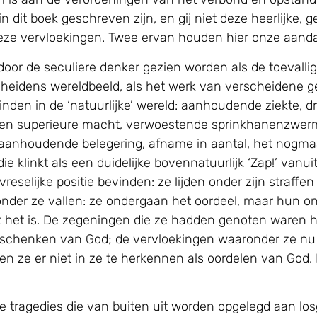
in dit boek geschreven zijn, en gij niet deze heerlijk
n deze vervloekingen. Twee ervan houden hier onze aand
oor de seculiere denker gezien worden als de toevall
n heidens wereldbeeld, als het werk van verscheidene g
vinden in de ‘natuurlijke’ wereld: aanhoudende ziekte, d
 een superieure macht, verwoestende sprinkhanenzwe
 aanhoudende belegering, afname in aantal, het nogma
e klinkt als een duidelijke bovennatuurlijk ‘Zap!’ vanui
reselijke positie bevinden: ze lijden onder zijn straffe
der ze vallen: ze ondergaan het oordeel, maar hun ong
wat het is. De zegeningen die ze hadden genoten ware
schenken van God; de vervloekingen waaronder ze nu
en ze er niet in ze te herkennen als oordelen van God.
 tragedies die van buiten uit worden opgelegd aan los