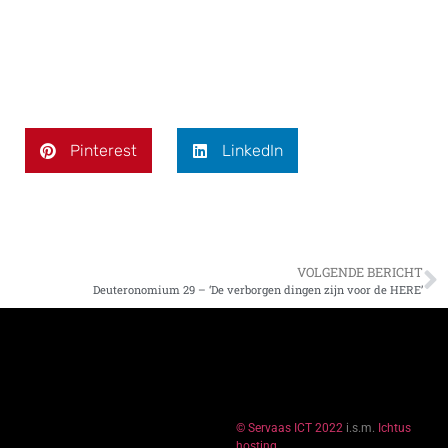
Pinterest
LinkedIn
VOLGENDE BERICHT
Deuteronomium 29 – ‘De verborgen dingen zijn voor de HERE’
© Servaas ICT 2022
i.s.m.
Ichtus
hosting