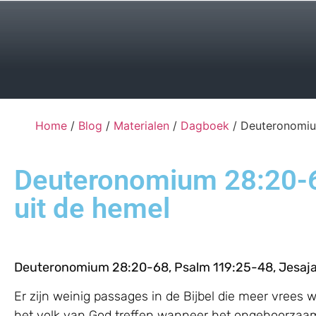
Home
/
Blog
/
Materialen
/
Dagboek
/ Deuteronomium
Deuteronomium 28:20-68 
uit de hemel
Deuteronomium 28:20-68, Psalm 119:25-48, Jesaja
Er zijn weinig passages in de Bijbel die meer vrees
het volk van God treffen wanneer het ongehoorzaam