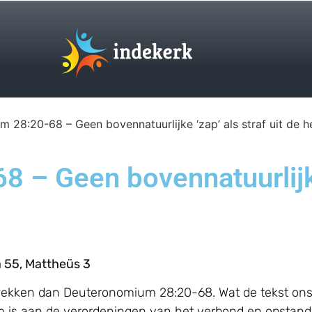
 28:20-68 – Geen bovennatuurlijke ‘zap’ als straf uit de 
– Geen bovennatuurlijke 
 55, Mattheüs 3
 wekken dan Deuteronomium 28:20-68. Wat de tekst ons s
 is aan de verordeningen van het verbond en opstandi