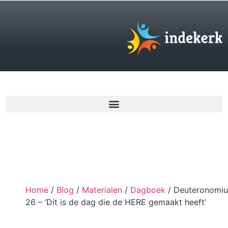
€
0,00
Home
/
Blog
/
Materialen
/
Dagboek
/ Deuteronomi
26 – ‘Dit is de dag die de HERE gemaakt heeft’