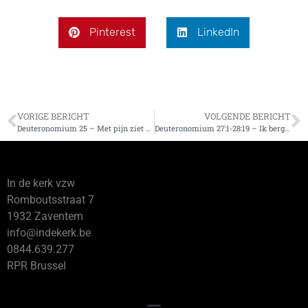
Pinterest
LinkedIn
VORIGE BERICHT
VOLGENDE BERICHT
Deuteronomium 25 – Met pijn ziet de HEER de dood van zijn getrouwen
Deuteronomium 27:1-28:19 – Ik berg uw woord in mijn hart
In de kerk vzw
Romboutsstraat 7
1932 Zaventem
info@indekerk.be
0844.639.277
RPR Brussel