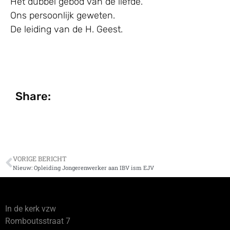
Het dubbel gebod van de liefde.
Ons persoonlijk geweten.
De leiding van de H. Geest.
Share:
VORIGE BERICHT
Nieuw: Opleiding Jongerenwerker aan IBV ism EJV
In de kerk vzw
Romboutsstraat 7