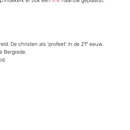
p indekerk er ook een
link
naartoe geplaatst.
ld. De christen als ‘profeet’ in de 21° eeuw.
De Bergrede.
od.