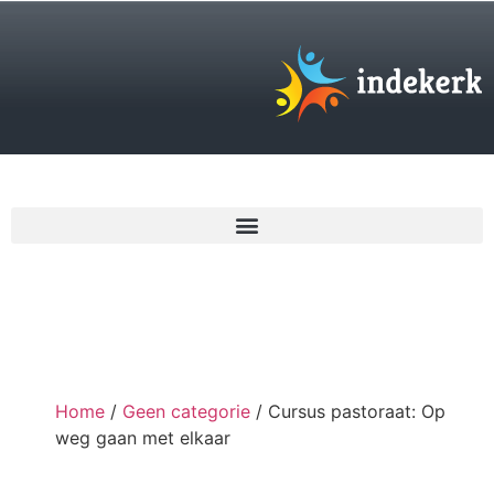
€
0,00
Home
/
Geen categorie
/ Cursus pastoraat: Op
weg gaan met elkaar