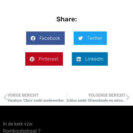
Share:
Facebook
Twitter
Pinterest
LinkedIn
VORIGE BERICHT
VOLGENDE BERICHT
Vacature: ‘Chris’ zoekt medewerker
Ichtus zoekt: Uitzendende en ontvangende kerken
In de kerk vzw
Romboutsstraat 7