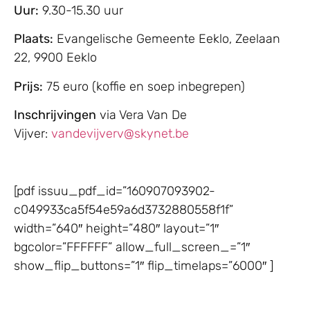
Uur:
9.30-15.30 uur
Plaats:
Evangelische Gemeente Eeklo, Zeelaan
22, 9900 Eeklo
Prijs:
75 euro (koffie en soep inbegrepen)
Inschrijvingen
via Vera Van De
Vijver:
vandevijverv@skynet.be
[pdf issuu_pdf_id=”160907093902-
c049933ca5f54e59a6d3732880558f1f”
width=”640″ height=”480″ layout=”1″
bgcolor=”FFFFFF” allow_full_screen_=”1″
show_flip_buttons=”1″ flip_timelaps=”6000″ ]