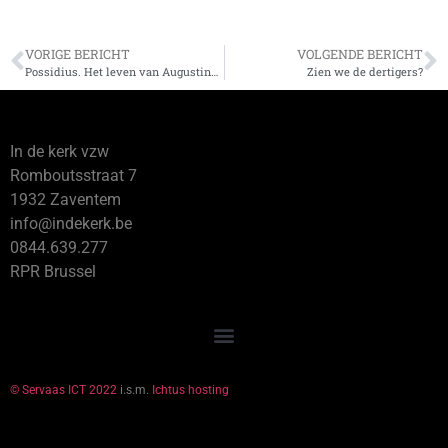
VORIGE BERICHT
VOLGENDE BERICHT
Possidius. Het leven van Augustinus
Zien we de dertigers?
In de kerk vzw
Romboutsstraat 7
1932 Zaventem
info@indekerk.be
0844.639.277
RPR Brussel
© Servaas ICT 2022
i.s.m.
Ichtus hosting