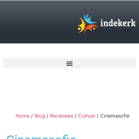
€
0,00
Home
/
Blog
/
Recensies
/
Cultuur
/ Cinemasofie