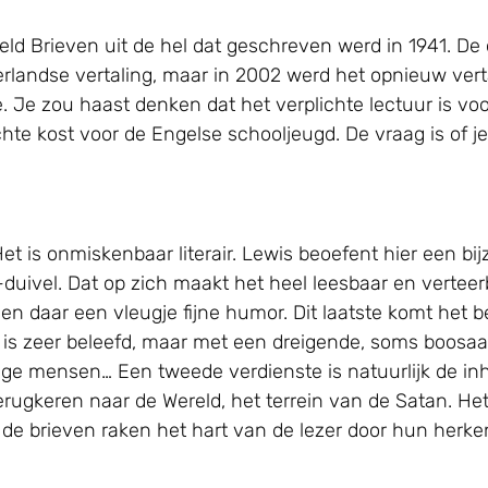
ld Brieven uit de hel dat geschreven werd in 1941. De o
derlandse vertaling, maar in 2002 werd het opnieuw ve
. Je zou haast denken dat het verplichte lectuur is voor
e kost voor de Engelse schooljeugd. De vraag is of je d
t is onmiskenbaar literair. Lewis beoefent hier een bij
-duivel. Dat op zich maakt het heel leesbaar en verteerb
en daar een vleugje fijne humor. Dit laatste komt het bes
n is zeer beleefd, maar met een dreigende, soms boosaar
e mensen… Een tweede verdienste is natuurlijk de inh
erugkeren naar de Wereld, het terrein van de Satan. He
e brieven raken het hart van de lezer door hun herken