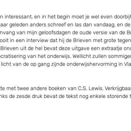
ven interessant, en in het begin moet je wel even doorb
 jaar geleden anders schreef en las dan vandaag, en de
 aanvang van mijn geloofsdagen de oude versie van de B
oit in een interview dat hij de Brieven met grote tegen
rieven uit de hel bevat deze uitgave een extraatje onder 
ocratisering van het onderwijs. Wellicht zullen sommi
et licht van de op gang zijnde onderwijshervorming in V
te met twee andere boeken van C.S. Lewis. Verkrijgbaar
danks de zesde druk bevat de tekst nog enkele storende