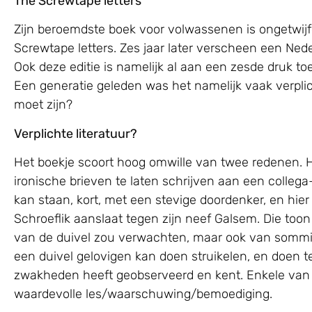
The Screwtape letters
Zijn beroemdste boek voor volwassenen is ongetwijfe
Screwtape letters. Zes jaar later verscheen een Ne
Ook deze editie is namelijk al aan een zesde druk toe
Een generatie geleden was het namelijk vaak verplicht
moet zijn?
Verplichte literatuur?
Het boekje scoort hoog omwille van twee redenen. He
ironische brieven te laten schrijven aan een collega
kan staan, kort, met een stevige doordenker, en hier 
Schroeflik aanslaat tegen zijn neef Galsem. Die too
van de duivel zou verwachten, maar ook van sommig
een duivel gelovigen kan doen struikelen, en doen t
zwakheden heeft geobserveerd en kent. Enkele van d
waardevolle les/waarschuwing/bemoediging.