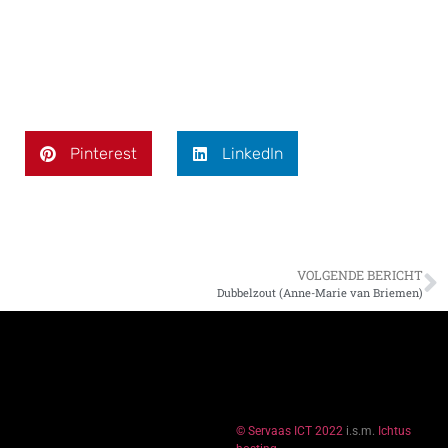
Pinterest
LinkedIn
VOLGENDE BERICHT
Dubbelzout (Anne-Marie van Briemen)
© Servaas ICT 2022
i.s.m.
Ichtus