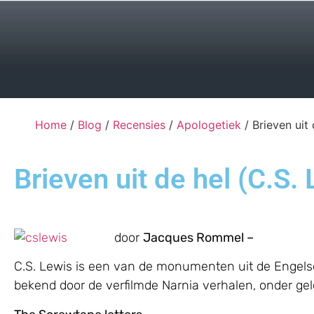
Home
/
Blog
/
Recensies
/
Apologetiek
/ Brieven uit 
Brieven uit de hel (C.S.
door
Jacques Rommel –
C.S. Lewis is een van de monumenten uit de Engelse l
bekend door de verfilmde Narnia verhalen, onder gel