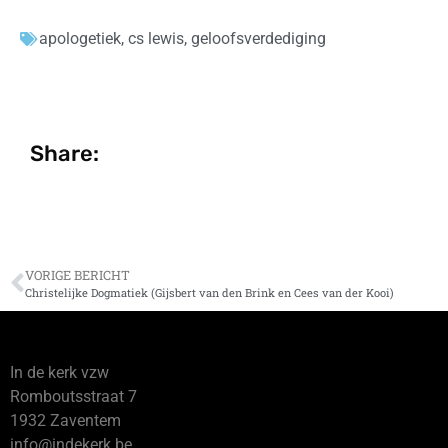
apologetiek
,
cs lewis
,
geloofsverdediging
Share:
VORIGE BERICHT
Christelijke Dogmatiek (Gijsbert van den Brink en Cees van der Kooi)
In de kerk vzw
Romboutsstraat 7
1932 Zaventem
info@indekerk.be