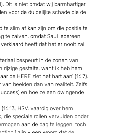
. Dit is niet omdat wij barmhartiger
den voor de duidelijke schade die de
te slim af kan zijn om die positie te
g te zalven, omdat Saul iedereen
erklaard heeft dat het er nooit zal
ateriaal bespeurt in de zonen van
n rijzige gestalte, want Ik heb hem
r de HERE ziet het hart aan’ (16:7).
 van beelden dan van realiteit. Zelfs
r success) en hoe ze een dwingende
’ (16:13; HSV: vaardig over hem
, die speciale rollen vervulden onder
vermogen aan de dag te leggen, toch
nction’) zijn – een woord dat de