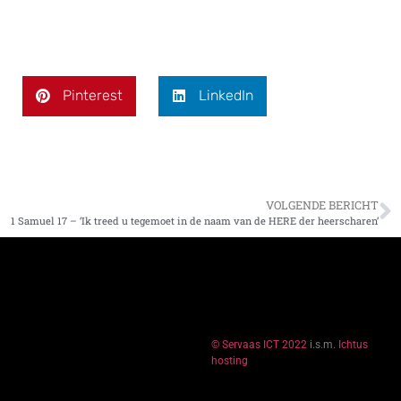
Pinterest
LinkedIn
VOLGENDE BERICHT
1 Samuel 17 – ‘Ik treed u tegemoet in de naam van de HERE der heerscharen’
© Servaas ICT 2022
i.s.m.
Ichtus
hosting