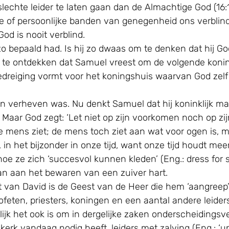
lechte leider te laten gaan dan de Almachtige God (16:1)
gie of persoonlijke banden van genegenheid ons verblin
od is nooit verblind.
 bepaald had. Is hij zo dwaas om te denken dat hij God 
 te ontdekken dat Samuel vreest om de volgende konin
edreiging vormt voor het koningshuis waarvan God zelf v
roon verheven was. Nu denkt Samuel dat hij koninklijk m
 Maar God zegt: ‘Let niet op zijn voorkomen noch op zij
mens ziet; de mens toch ziet aan wat voor ogen is, maa
in het bijzonder in onze tijd, want onze tijd houdt meer
oe ze zich ‘succesvol kunnen kleden’ (Eng.: dress fo
an aan het bewaren van een zuiver hart.
st van David is de Geest van de Heer die hem ‘aangreep
ofeten, priesters, koningen en een aantal andere leiders
ijk het ook is om in dergelijke zaken onderscheidings
kerk vandaag nodig heeft, leiders met zalving (Eng.: ‘u