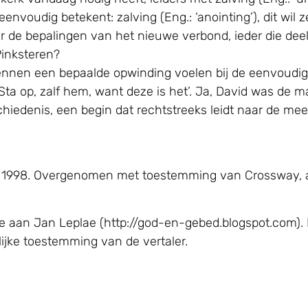
eenvoudig betekent: zalving (Eng.: ‘anointing’), dit wil 
er de bepalingen van het nieuwe verbond, ieder die de
Pinksteren?
 kennen een bepaalde opwinding voelen bij de eenvoudig
ta op, zalf hem, want deze is het’. Ja, David was de m
chiedenis, een begin dat rechtstreeks leidt naar de m
, © 1998. Overgenomen met toestemming van Crossway, 
e aan Jan Leplae (http://god-en-gebed.blogspot.com). 
jke toestemming van de vertaler.