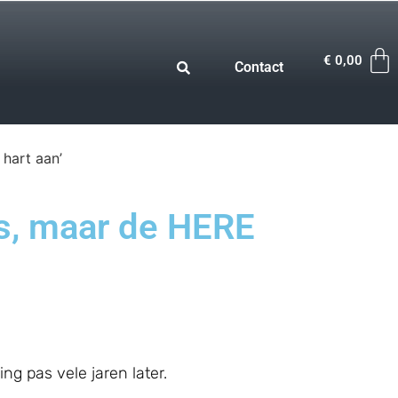
€
0,00
Contact
 hart aan’
is, maar de HERE
ing pas vele jaren later.