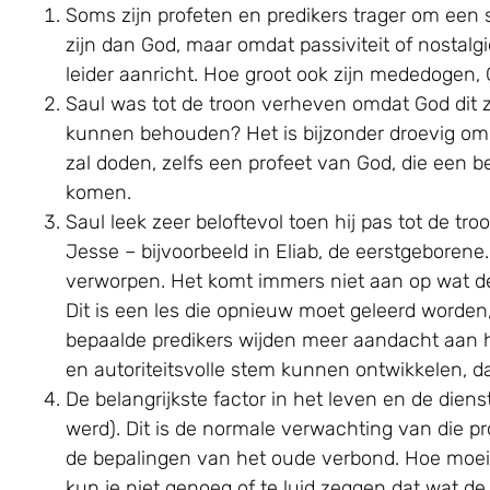
Soms zijn profeten en predikers trager om een s
zijn dan God, maar omdat passiviteit of nostal
leider aanricht. Hoe groot ook zijn mededogen, G
Saul was tot de troon verheven omdat God dit zo
kunnen behouden? Het is bijzonder droevig om
zal doden, zelfs een profeet van God, die een b
komen.
Saul leek zeer beloftevol toen hij pas tot de t
Jesse – bijvoorbeeld in Eliab, de eerstgeborene.
verworpen. Het komt immers niet aan op wat de 
Dit is een les die opnieuw moet geleerd worden, 
bepaalde predikers wijden meer aandacht aan h
en autoriteitsvolle stem kunnen ontwikkelen, d
De belangrijkste factor in het leven en de dien
werd). Dit is de normale verwachting van die pr
de bepalingen van het oude verbond. Hoe moeil
kun je niet genoeg of te luid zeggen dat wat de 