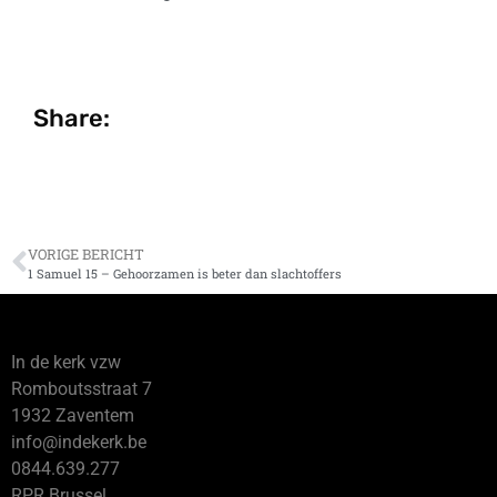
Share:
VORIGE BERICHT
1 Samuel 15 – Gehoorzamen is beter dan slachtoffers
In de kerk vzw
Romboutsstraat 7
1932 Zaventem
info@indekerk.be
0844.639.277
RPR Brussel