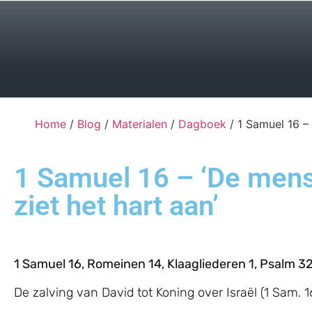
Home
/
Blog
/
Materialen
/
Dagboek
/ 1 Samuel 16 –
1 Samuel 16 – ‘De mens
ziet het hart aan’
1 Samuel 16, Romeinen 14, Klaagliederen 1, Psalm 3
De zalving van David tot Koning over Israël (1 Sam. 16: