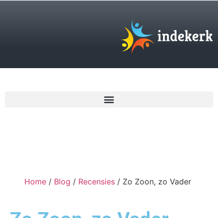
€
0,00
Home
/
Blog
/
Recensies
/ Zo Zoon, zo Vader