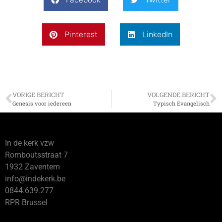
Pinterest
LinkedIn
VORIGE BERICHT
VOLGENDE BERICHT
Genesis voor iedereen
Typisch Evangelisch
In de kerk vzw
Romboutsstraat 7
1932 Zaventem
info@indekerk.be
0844.639.277
RPR Brussel