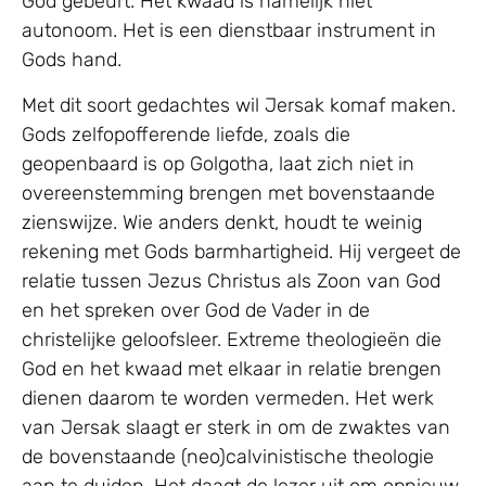
God gebeurt. Het kwaad is namelijk niet
autonoom. Het is een dienstbaar instrument in
Gods hand.
Met dit soort gedachtes wil Jersak komaf maken.
Gods zelfopofferende liefde, zoals die
geopenbaard is op Golgotha, laat zich niet in
overeenstemming brengen met bovenstaande
zienswijze. Wie anders denkt, houdt te weinig
rekening met Gods barmhartigheid. Hij vergeet de
relatie tussen Jezus Christus als Zoon van God
en het spreken over God de Vader in de
christelijke geloofsleer. Extreme theologieën die
God en het kwaad met elkaar in relatie brengen
dienen daarom te worden vermeden. Het werk
van Jersak slaagt er sterk in om de zwaktes van
de bovenstaande (neo)calvinistische theologie
aan te duiden. Het daagt de lezer uit om opnieuw