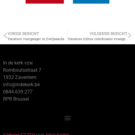
VORIGE BERICHT
VOLGENDE BERICHT
Vacature voorganger in Zwijnaarde
Vacature Ichtus coördinator evangelisatie
In de kerk vzw
Romboutsstraat 7
1932 Zaventem
info@indekerk.be
0844.639.277
RPR Brussel
© Servaas ICT 2022
i.s.m.
Ichtus hosting