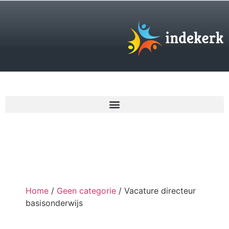
€
0,00
Home
/
Geen categorie
/ Vacature directeur
basisonderwijs