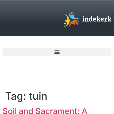
€
0,00
Tag:
tuin
Soil and Sacrament: A