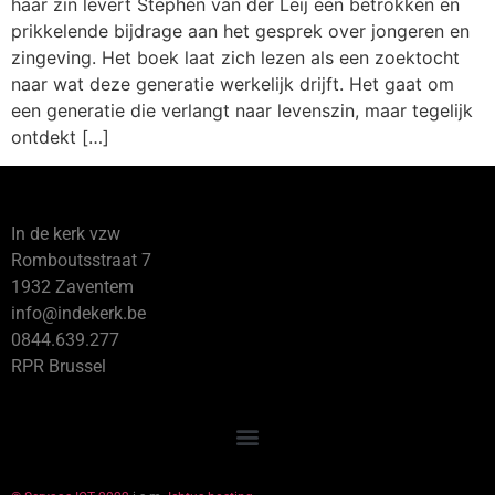
haar zin levert Stephen van der Leij een betrokken en
prikkelende bijdrage aan het gesprek over jongeren en
zingeving. Het boek laat zich lezen als een zoektocht
naar wat deze generatie werkelijk drijft. Het gaat om
een generatie die verlangt naar levenszin, maar tegelijk
ontdekt […]
In de kerk vzw
Romboutsstraat 7
1932 Zaventem
info@indekerk.be
0844.639.277
RPR Brussel