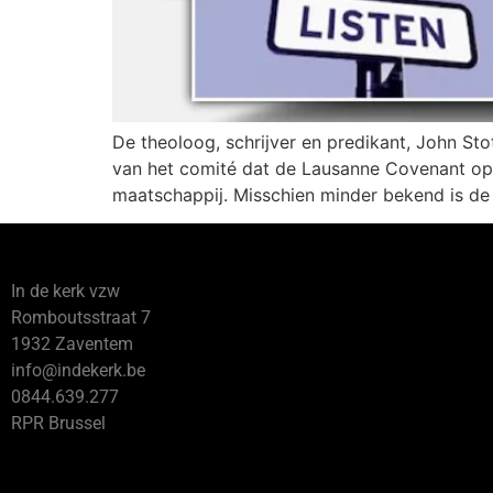
De theoloog, schrijver en predikant, John St
van het comité dat de Lausanne Covenant opst
maatschappij. Misschien minder bekend is de
In de kerk vzw
Romboutsstraat 7
1932 Zaventem
info@indekerk.be
0844.639.277
RPR Brussel