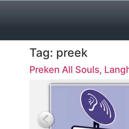
Tag:
preek
Preken All Souls, Lan