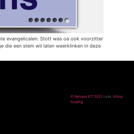
te evangelicalen. Stott was oa ook voorzitter
 die een stem wil laten weerklinken in deze
© Servaas ICT 2022
i.s.m.
Ichtus
hosting