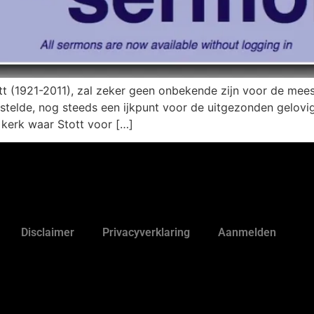
ott (1921-2011), zal zeker geen onbekende zijn voor de mees
elde, nog steeds een ijkpunt voor de uitgezonden gelovige
 kerk waar Stott voor […]
Disclaimer
Privacyverklaring
Aanmelden