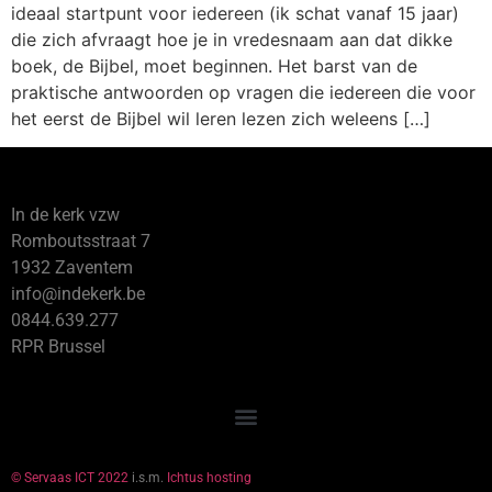
ideaal startpunt voor iedereen (ik schat vanaf 15 jaar)
die zich afvraagt hoe je in vredesnaam aan dat dikke
boek, de Bijbel, moet beginnen. Het barst van de
praktische antwoorden op vragen die iedereen die voor
het eerst de Bijbel wil leren lezen zich weleens […]
In de kerk vzw
Romboutsstraat 7
1932 Zaventem
info@indekerk.be
0844.639.277
RPR Brussel
© Servaas ICT 2022
i.s.m.
Ichtus hosting