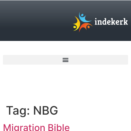
€
0,00
Tag:
NBG
Migration Bible