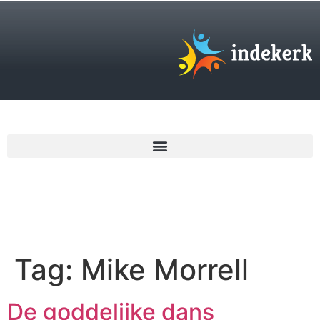
€
0,00
Tag:
Mike Morrell
De goddelijke dans