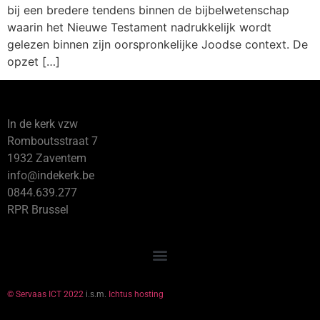
bij een bredere tendens binnen de bijbelwetenschap
waarin het Nieuwe Testament nadrukkelijk wordt
gelezen binnen zijn oorspronkelijke Joodse context. De
opzet […]
In de kerk vzw
Romboutsstraat 7
1932 Zaventem
info@indekerk.be
0844.639.277
RPR Brussel
© Servaas ICT 2022
i.s.m.
Ichtus hosting