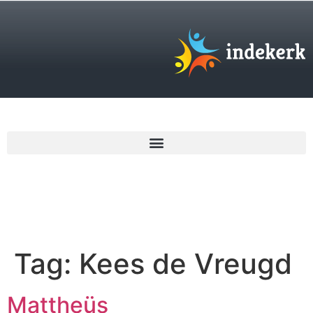
€
0,00
Tag:
Kees de Vreugd
Mattheüs