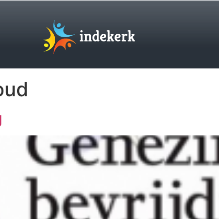
oud
g