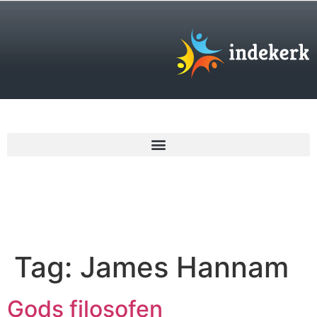
€
0,00
Tag:
James Hannam
Gods filosofen