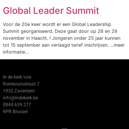
Global Leader Summit
Voor de 20e keer wordt er een Global Leadership
Summit georganiseerd. Deze gaat door op 28 en 29
november in Haacht. ! Jongeren onder 25 jaar kunnen
tot 15 september aan verlaagd tarief inschrijven. …meer
informatie…
In de kerk vzw
Romboutsstraat 7
1932 Zaventem
info@indekerk.be
0844.639.277
RPR Brussel