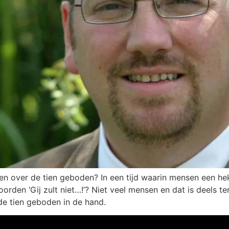
en over de tien geboden? In een tijd waarin mensen een he
rden ‘Gij zult niet…!’? Niet veel mensen en dat is deels t
e tien geboden in de hand.