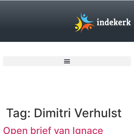
€
0,00
Tag:
Dimitri Verhulst
Open brief van Ignace