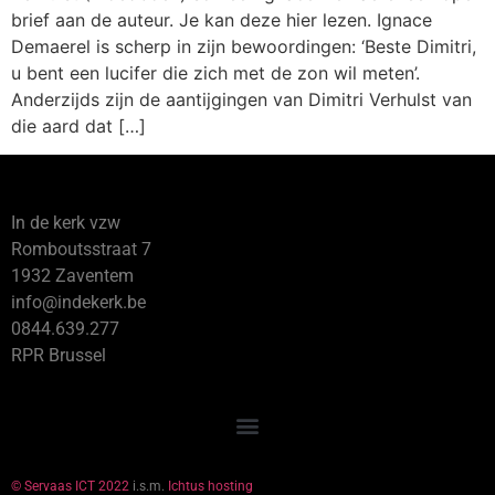
brief aan de auteur. Je kan deze hier lezen. Ignace
Demaerel is scherp in zijn bewoordingen: ‘Beste Dimitri,
u bent een lucifer die zich met de zon wil meten’.
Anderzijds zijn de aantijgingen van Dimitri Verhulst van
die aard dat […]
In de kerk vzw
Romboutsstraat 7
1932 Zaventem
info@indekerk.be
0844.639.277
RPR Brussel
© Servaas ICT 2022
i.s.m.
Ichtus hosting