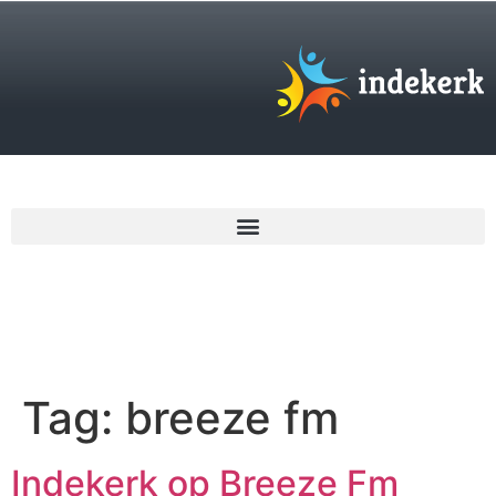
€
0,00
Tag:
breeze fm
Indekerk op Breeze Fm