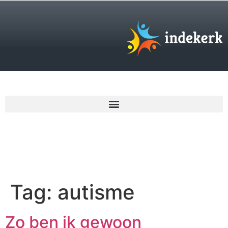
€
0,00
Tag:
autisme
Zo ben ik gewoon