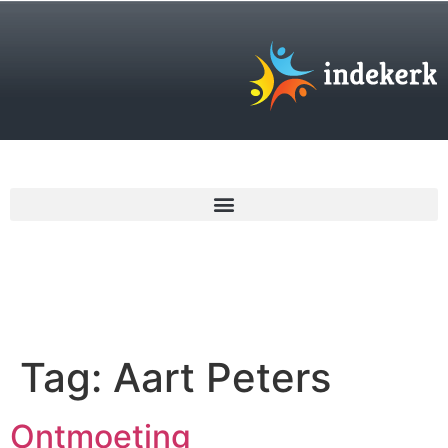
€
0,00
Tag:
Aart Peters
Ontmoeting