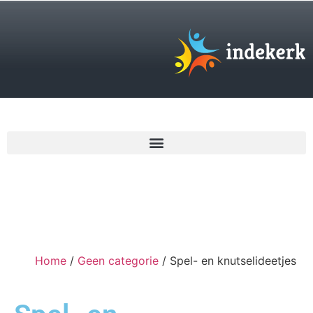
€
0,00
Home
/
Geen categorie
/ Spel- en knutselideetjes