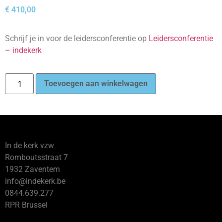
€
410,00
Schrijf je in voor de leidersconferentie op
Leidersconferentie
– indekerk
Toevoegen aan winkelwagen
In de kerk vzw
Romboutsstraat 7
1932 Zaventem
info@indekerk.be
0844.639.277
RPR Brussel