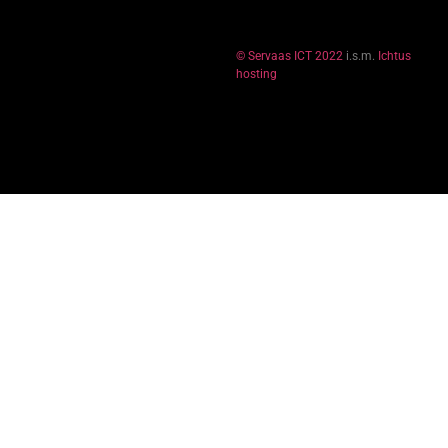
© Servaas ICT 2022
i.s.m.
Ichtus
hosting