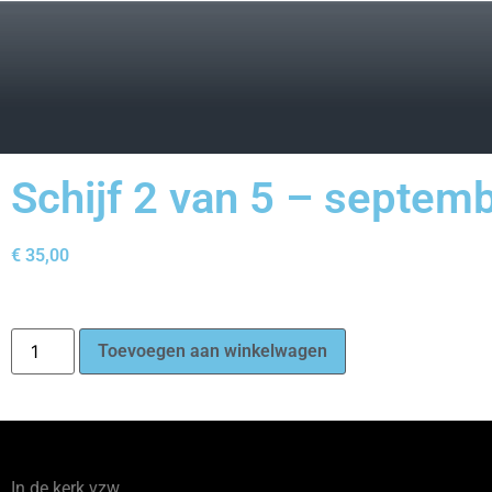
Schijf 2 van 5 – septembe
€
35,00
Toevoegen aan winkelwagen
In de kerk vzw