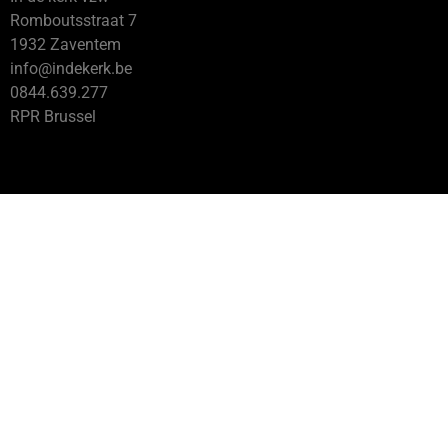
Romboutsstraat 7
1932 Zaventem
info@indekerk.be
0844.639.277
RPR Brussel