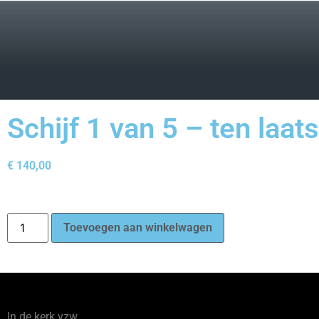
Schijf 1 van 5 – ten laat
€
140,00
Toevoegen aan winkelwagen
In de kerk vzw