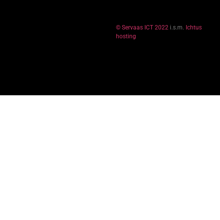
© Servaas ICT 2022
i.s.m.
Ichtus
hosting