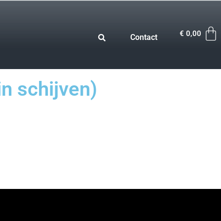
€
0,00
Contact
in schijven)