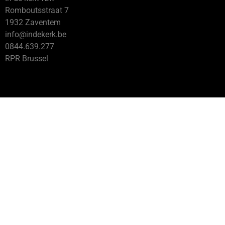
Romboutsstraat 7
1932 Zaventem
info@indekerk.be
0844.639.277
RPR Brussel