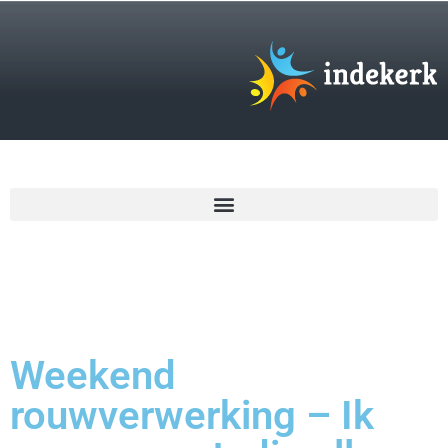
€
0,00
Weekend
rouwverwerking – Ik