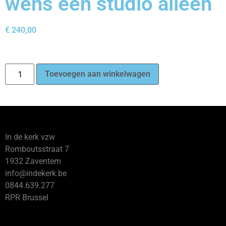
wens een studio alleen
€
240,00
Toevoegen aan winkelwagen
In de kerk vzw
Romboutsstraat 7
1932 Zaventem
info@indekerk.be
0844.639.277
RPR Brussel