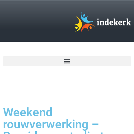
€
0,00
Weekend
rouwverwerking –