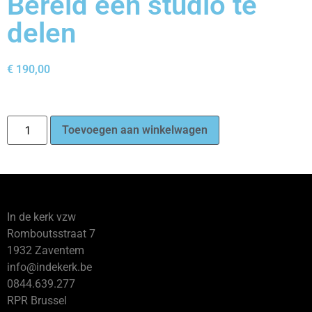
Bereid een studio te
delen
€
190,00
Toevoegen aan winkelwagen
In de kerk vzw
Romboutsstraat 7
1932 Zaventem
info@indekerk.be
0844.639.277
RPR Brussel