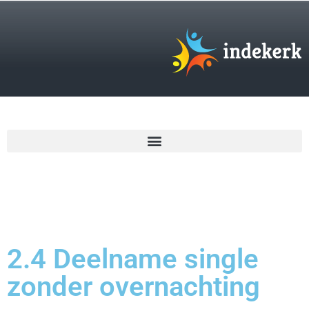
€
0,00
2.4 Deelname single
zonder overnachting