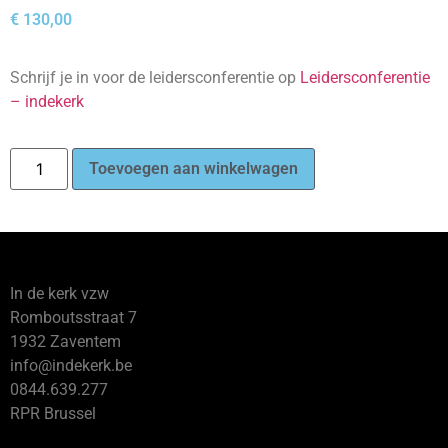
€
130,00
Schrijf je in voor de leidersconferentie op
Leidersconferentie
– indekerk
Toevoegen aan winkelwagen
In de kerk vzw
Romboutsstraat 7
1932 Zaventem
info@indekerk.be
0844.639.277
RPR Brussel