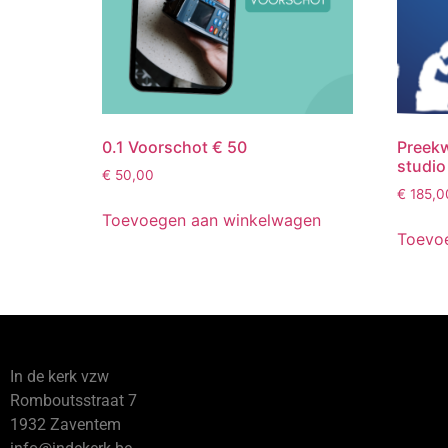
0.1 Voorschot € 50
Preekw
studio
€
50,00
€
185,0
Toevoegen aan winkelwagen
Toevo
In de kerk vzw
Romboutsstraat 7
1932 Zaventem