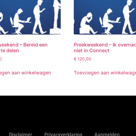
eekend – Bereid een
Preekweekend – Ik overna
 te delen
niet in Connect
0
€
120,00
egen aan winkelwagen
Toevoegen aan winkelwag
Disclaimer
Privacyverklaring
Aanmelden