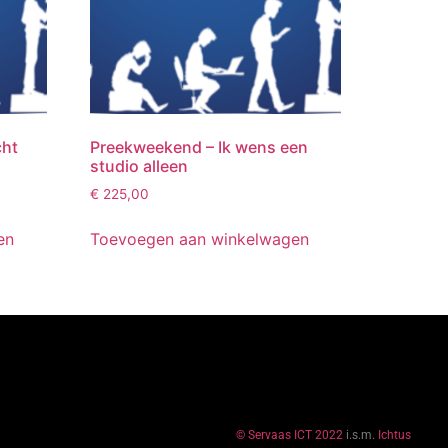
cht
Preekweekend – Ik wens een
studio alleen
€
225,00
en
Toevoegen aan winkelwagen
© Servaas ICT 2022
i.s.m.
Ichtus