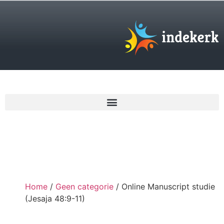
€
0,00
Home
/
Geen categorie
/ Online Manuscript studie
(Jesaja 48:9-11)