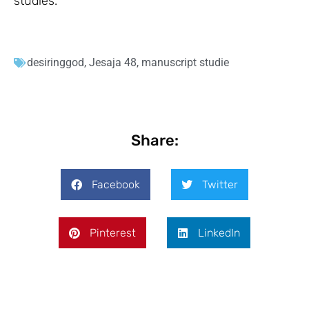
studies.
desiringgod
,
Jesaja 48
,
manuscript studie
Share:
Facebook
Twitter
Pinterest
LinkedIn