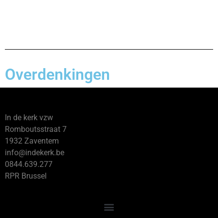
Overdenkingen
In de kerk vzw
Romboutsstraat 7
1932 Zaventem
info@indekerk.be
0844.639.277
RPR Brussel