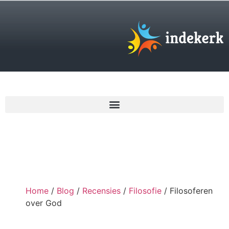
€
0,00
Home
/
Blog
/
Recensies
/
Filosofie
/ Filosoferen
over God