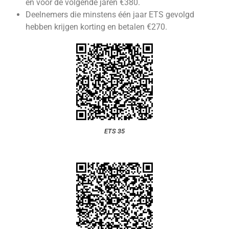
en voor de volgende jaren €380.
Deelnemers die minstens één jaar ETS gevolgd
hebben krijgen korting en betalen €270.
ETS 35