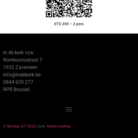
ETS 395 – 2 pers
In de kerk vzw
Romboutsstraat 7
1932 Zaventem
info@indekerk.be
0844.639.277
RPR Brussel
© Servaas ICT 2022
i.s.m.
Ichtus hosting