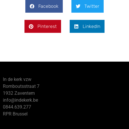
Facebook
Twitter
Pinterest
LinkedIn
In de kerk vzw
Romboutsstraat 7
1932 Zaventem
info@indekerk.be
0844.639.277
RPR Brussel