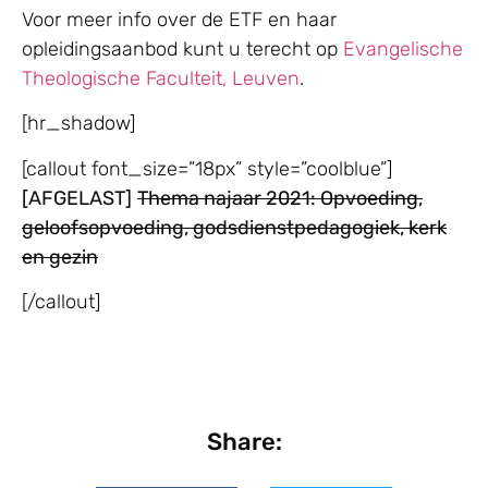
Voor meer info over de ETF en haar
opleidingsaanbod kunt u terecht op
Evangelische
Theologische Faculteit, Leuven
.
[hr_shadow]
[callout font_size=”18px” style=”coolblue”]
[AFGELAST]
Thema najaar 2021:
Opvoeding,
geloofsopvoeding, godsdienstpedagogiek, kerk
en gezin
[/callout]
Share: