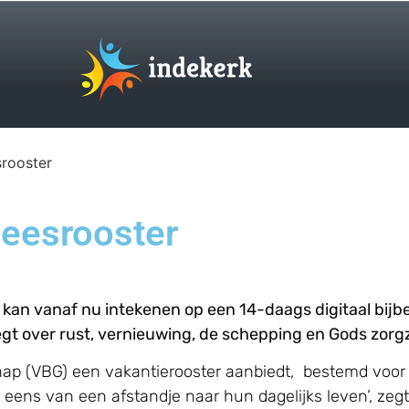
srooster
leesrooster
n, kan vanaf nu intekenen op een 14-daags digitaal bijb
 zegt over rust, vernieuwing, de schepping en Gods zor
chap (VBG) een vakantierooster aanbiedt, bestemd voor
tie eens van een afstandje naar hun dagelijks leven’, z