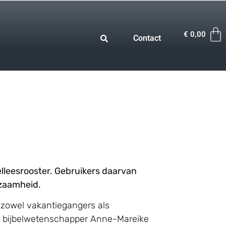
€
0,00
Contact
elleesrooster. Gebruikers daarvan
gzaamheid.
 zowel vakantiegangers als
egt bijbelwetenschapper Anne-Mareike