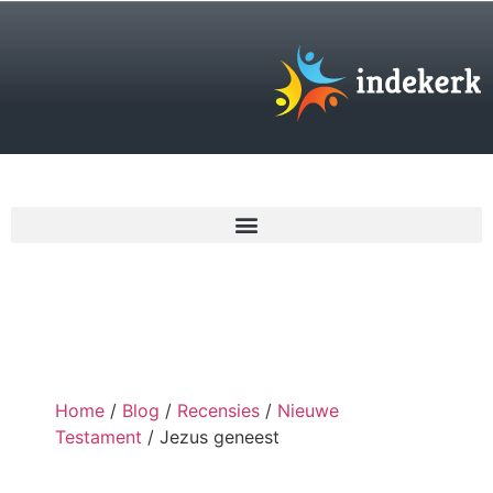
€
0,00
Home
/
Blog
/
Recensies
/
Nieuwe
Testament
/ Jezus geneest