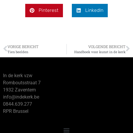
Pinterest
LinkedIn
VORIGE BERICHT
VOLGENDE BERICHT
Tien beelden
Handboek voor kunst in de kerk
In de kerk vzw
Romboutsstraat 7
1932 Zaventem
info@indekerk.be
0844.639.277
RPR Brussel